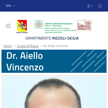
Sito Web Istituto Ortopedico
Salta
Cer
menu top-bar
DRS
IT
al
contenuto
principale
DIPARTIMENTO
RIZZOLI-SICILIA
Briciole
Main container
Home
/
Curarsi Al Rizzoli
/
Dr. Aiello Vincenzo
Dr. Aiello
di
Vincenzo
pane