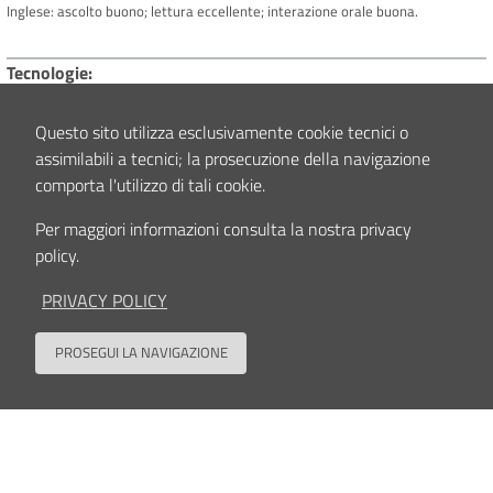
Inglese: ascolto buono; lettura eccellente; interazione orale buona.
Tecnologie
Ambiente Windows e ambiente Mac, uso del pacchetto Microsoft Office.
Questo sito utilizza esclusivamente cookie tecnici o
assimilabili a tecnici; la prosecuzione della navigazione
Contenuto aggiornato il
11/08/2025 12:04
comporta l'utilizzo di tali cookie.
Per maggiori informazioni consulta la nostra privacy
policy.
PRIVACY POLICY
Seguici su
PROSEGUI LA NAVIGAZIONE
Back to
Contatti
Privacy policy
Cookies policy
Accessibilità
Dati accessi
Note legali
Area riservata
Sede legale, Amministrazione, Centro di ricerca Codivilla-Putti, Poliambulatorio: via di
Barbiano, 1/10 - 40136 Bologna
Ospedale: via G.C.Pupilli, 1 - 40136 Bologna - Codice fiscale e Partita IVA n. 00302030374