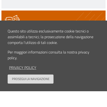
Questo sito utilizza esclusivamente cookie tecnici o
STUDI CLINICI
assimilabili a tecnici; la prosecuzione della navigazione
Imaging of extraskeletal osteosarcoma: a two-center
comporta l'utilizzo di tali cookie.
experience - Imaging dell'osteosarcoma
extrascheletrico: un'esperienza di due centri
Per maggiori informazioni consulta la nostra privacy
policy.
leggi tutto
PRIVACY POLICY
PROSEGUI LA NAVIGAZIONE
Back to
STUDI CLINICI
Nuova classificazione RM della stenosi spinale e
foraminale lombare