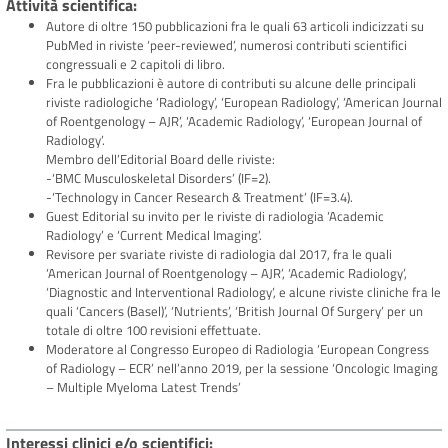
Attività scientifica
Autore di oltre 150 pubblicazioni fra le quali 63 articoli indicizzati su
PubMed in riviste ‘peer-reviewed’, numerosi contributi scientifici
congressuali e 2 capitoli di libro.
Fra le pubblicazioni è autore di contributi su alcune delle principali
riviste radiologiche ‘Radiology’, ‘European Radiology’, ‘American Journal
of Roentgenology – AJR’, ‘Academic Radiology’, ‘European Journal of
Radiology’.
Membro dell’Editorial Board delle riviste:
-‘BMC Musculoskeletal Disorders’ (IF=2).
-‘Technology in Cancer Research & Treatment’ (IF=3.4).
Guest Editorial su invito per le riviste di radiologia ‘Academic
Radiology’ e ‘Current Medical Imaging’.
Revisore per svariate riviste di radiologia dal 2017, fra le quali
‘American Journal of Roentgenology – AJR’, ‘Academic Radiology’,
‘Diagnostic and Interventional Radiology’, e alcune riviste cliniche fra le
quali ‘Cancers (Basel)’, ‘Nutrients’, ‘British Journal Of Surgery’ per un
totale di oltre 100 revisioni effettuate.
Moderatore al Congresso Europeo di Radiologia ‘European Congress
of Radiology – ECR’ nell’anno 2019, per la sessione ‘Oncologic Imaging
– Multiple Myeloma Latest Trends’
Interessi clinici e/o scientifici