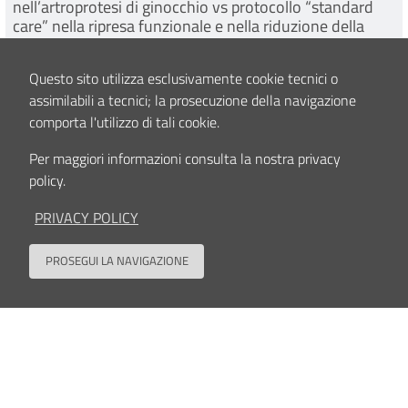
nell’artroprotesi di ginocchio vs protocollo “standard
care” nella ripresa funzionale e nella riduzione della
degenza ospedaliera: studio randomizzato controllato
leggi tutto
Questo sito utilizza esclusivamente cookie tecnici o
assimilabili a tecnici; la prosecuzione della navigazione
Eventi Formativi
comporta l'utilizzo di tali cookie.
Promotore/organizzatore dei seguenti eventi formativi.
Per maggiori informazioni consulta la nostra privacy
policy.
PRIVACY POLICY
PROSEGUI LA NAVIGAZIONE
Back to
Corso di base di Fissazione Esterna: Deformità e
Tecniche Ricostruttive
da Giovedì - 18 Dicembre 2025 - 08:30 a Giovedì - 18 Dicembre 2025 - 18:00
da
Giovedì - 18 Dicembre 2025 - 08:30
a
Giovedì - 18 Dicembre 2025 - 18:00
leggi tutto