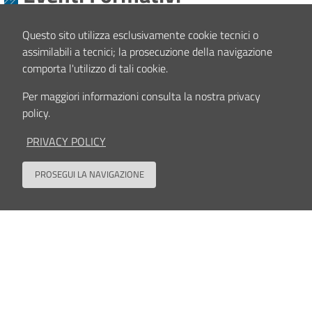
Promotore/organizzatore dei seguenti eventi formativi.
Questo sito utilizza esclusivamente cookie tecnici o
assimilabili a tecnici; la prosecuzione della navigazione
comporta l'utilizzo di tali cookie.
Per maggiori informazioni consulta la nostra privacy
policy.
2° Workshop sulle Procedure di Radiologia
PRIVACY POLICY
Interventistica Muscoloscheletrica
da Venerdì - 30 Gennaio 2026 - 08:30 a Sabato - 31 Gennaio 2026 - 13:30
da
Venerdì - 30 Gennaio 2026 - 08:30
PROSEGUI LA NAVIGAZIONE
a
Sabato - 31 Gennaio 2026 - 13:30
Back to
leggi tutto