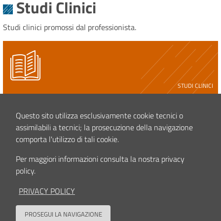
Studi Clinici
Studi clinici promossi dal professionista.
STUDI CLINICI
Nanotechnology-based Platforms for the improvEment
of therapeutic strateGies in soft tissue sArcoma and
Questo sito utilizza esclusivamente cookie tecnici o
melanoma leSiOns - Piattaforme su base
assimilabili a tecnici; la prosecuzione della navigazione
nanotecnologica per il miglioramento delle strategie
comporta l'utilizzo di tali cookie.
terapeutiche nelle lesioni di sarcoma dei tessuti molli ...
leggi tutto
Per maggiori informazioni consulta la nostra privacy
policy.
PRIVACY POLICY
STUDI CLINICI
PROSEGUI LA NAVIGAZIONE