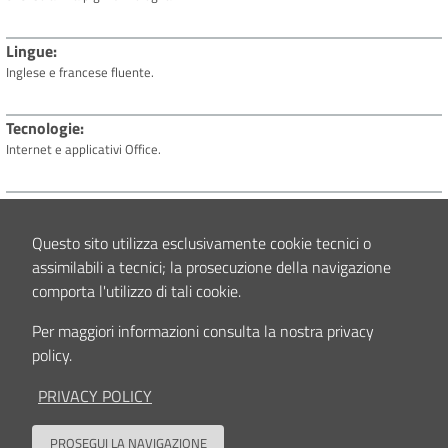
Lingue
Inglese e francese fluente.
Tecnologie
Internet e applicativi Office.
Attività didattica
Istruttore corsi BLS; tutor presso la scuola di Specializzazione in Anestesia e
Questo sito utilizza esclusivamente cookie tecnici o
Rianimazione di Bologna.
assimilabili a tecnici; la prosecuzione della navigazione
comporta l'utilizzo di tali cookie.
Attività scientifica
Investigator in studi clinico-farmacologici di fase IIb, di fase III e
Per maggiori informazioni consulta la nostra privacy
postmarketing.
policy.
Relatore a congressi nazionali. Partecipazione in qualità di co-autore alla
stesura di lavori scientifici pubblicati su riviste nazionali e internazionali.
PRIVACY POLICY
Interessi clinici e/o scientifici
PROSEGUI LA NAVIGAZIONE