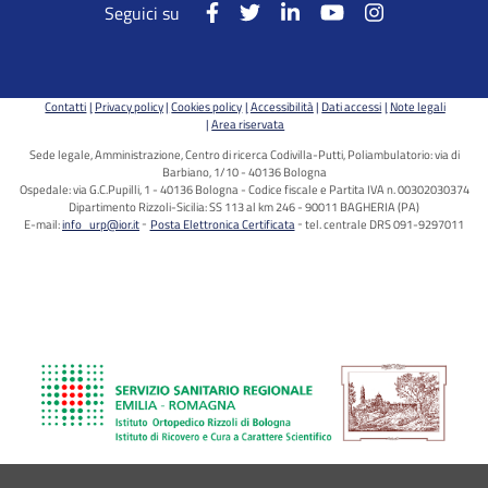
Seguici su
Contatti
Privacy policy
Cookies policy
Accessibilità
Dati accessi
Note legali
Area riservata
Sede legale, Amministrazione, Centro di ricerca Codivilla-Putti, Poliambulatorio: via di
Barbiano, 1/10 - 40136 Bologna
Ospedale: via G.C.Pupilli, 1 - 40136 Bologna - Codice fiscale e Partita IVA n. 00302030374
Dipartimento Rizzoli-Sicilia: SS 113 al km 246 - 90011 BAGHERIA (PA)
E-mail:
info_urp@ior.it
Posta Elettronica Certificata
tel. centrale DRS 091-9297011