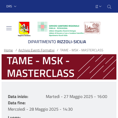
Sito Web Istituto Ortopedico
Salta
Cer
menu top-bar
DRS
IT
al
contenuto
principale
DIPARTIMENTO
RIZZOLI-SICILIA
Briciole
Main container
Home
/
Archivio Eventi Formativi
/
TAME - MSK - MASTERCLASS
TAME - MSK -
di
MASTERCLASS
pane
Data inizio
Martedì - 27 Maggio 2025 - 16:00
Data fine
Mercoledì - 28 Maggio 2025 - 14:30
Luogo