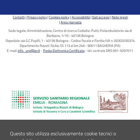
Contatti
Privacy policy
Cookies policy
Accessibilità
Dati accessi
Note legali
Area riservata
Sede legale, Amministrazione, Centro di ricerca Codivilla-Putti, Poliambulatorio: via di
Barbiano, 1/10 - 40136 Bologna
Ospedale: via G.C.Pupilli, 1 - 40136 Bologna - Codice fiscale e Partita IVA n. 00302030374
Dipartimento Rizzoli-Sicilia: SS 113 al km 246 - 90011 BAGHERIA (PA)
E-mail:
info_urp@ior.it
Posta Elettronica Certificata
tel. centrale DRS 091-9297011
Questo sito utilizza esclusivamente cookie tecnici o