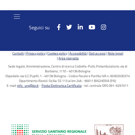
Seguici su
Contatti
Privacy policy
Cookies policy
Accessibilità
Dati accessi
Note legali
Area riservata
Sede legale, Amministrazione, Centro di ricerca Codivilla-Putti, Poliambulatorio: via di
Barbiano, 1/10 - 40136 Bologna
Ospedale: via G.C.Pupilli, 1 - 40136 Bologna - Codice fiscale e Partita IVA n. 00302030374
Dipartimento Rizzoli-Sicilia: SS 113 al km 246 - 90011 BAGHERIA (PA)
E-mail:
info_urp@ior.it
Posta Elettronica Certificata
tel. centrale DRS 091-9297011