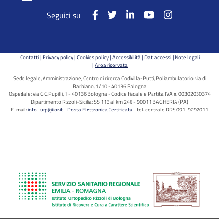
Seguici su
Contatti
Privacy policy
Cookies policy
Accessibilità
Dati accessi
Note legali
Area riservata
Sede legale, Amministrazione, Centro di ricerca Codivilla-Putti, Poliambulatorio: via di
Barbiano, 1/10 - 40136 Bologna
Ospedale: via G.C.Pupilli, 1 - 40136 Bologna - Codice fiscale e Partita IVA n. 00302030374
Dipartimento Rizzoli-Sicilia: SS 113 al km 246 - 90011 BAGHERIA (PA)
E-mail:
info_urp@ior.it
Posta Elettronica Certificata
tel. centrale DRS 091-9297011