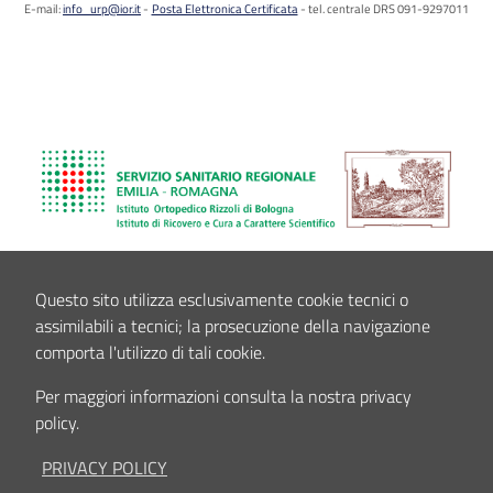
E-mail:
info_urp@ior.it
Posta Elettronica Certificata
tel. centrale DRS 091-9297011
Questo sito utilizza esclusivamente cookie tecnici o
assimilabili a tecnici; la prosecuzione della navigazione
comporta l'utilizzo di tali cookie.
Per maggiori informazioni consulta la nostra privacy
policy.
PRIVACY POLICY