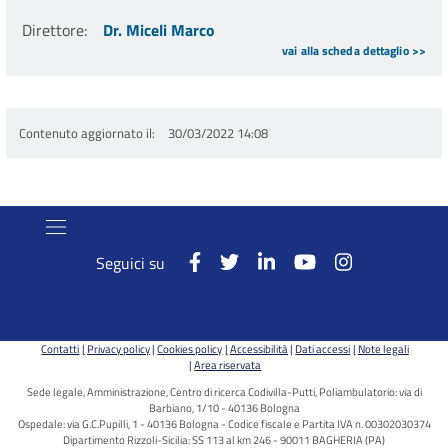
Direttore
:
Dr. Miceli Marco
vai alla scheda dettaglio >>
Contenuto aggiornato il
30/03/2022 14:08
Seguici su
Contatti
Privacy policy
Cookies policy
Accessibilità
Dati accessi
Note legali
Area riservata
Sede legale, Amministrazione, Centro di ricerca Codivilla-Putti, Poliambulatorio: via di
Barbiano, 1/10 - 40136 Bologna
Ospedale: via G.C.Pupilli, 1 - 40136 Bologna - Codice fiscale e Partita IVA n. 00302030374
Dipartimento Rizzoli-Sicilia: SS 113 al km 246 - 90011 BAGHERIA (PA)