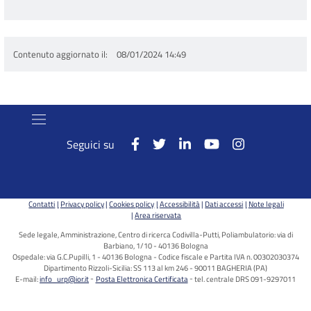
Contenuto aggiornato il
08/01/2024 14:49
Seguici su
Contatti
Privacy policy
Cookies policy
Accessibilità
Dati accessi
Note legali
Area riservata
Sede legale, Amministrazione, Centro di ricerca Codivilla-Putti, Poliambulatorio: via di
Barbiano, 1/10 - 40136 Bologna
Ospedale: via G.C.Pupilli, 1 - 40136 Bologna - Codice fiscale e Partita IVA n. 00302030374
Dipartimento Rizzoli-Sicilia: SS 113 al km 246 - 90011 BAGHERIA (PA)
E-mail:
info_urp@ior.it
Posta Elettronica Certificata
tel. centrale DRS 091-9297011