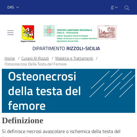
Sito Web Istituto Ortopedico
Salta
Cer
menu top-bar
DRS
IT
al
contenuto
principale
DIPARTIMENTO
RIZZOLI-SICILIA
Briciole
Main container
Home
/
Curarsi Al Rizzoli
/
Malattie e Trattamenti
/
Osteonecrosi Della Testa del Femore
di
Osteonecrosi
pane
della testa del
femore
Definizione
Si definisce necrosi avascolare o ischemica della testa del