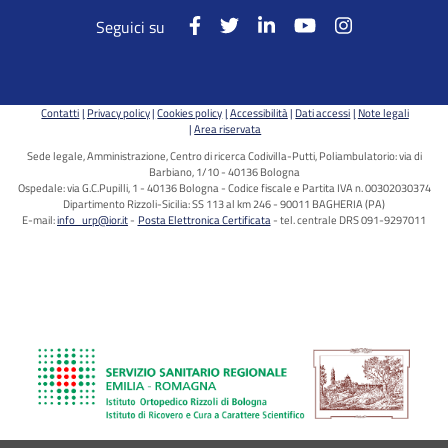
Seguici su
Contatti
Privacy policy
Cookies policy
Accessibilità
Dati accessi
Note legali
Area riservata
Sede legale, Amministrazione, Centro di ricerca Codivilla-Putti, Poliambulatorio: via di
Barbiano, 1/10 - 40136 Bologna
Ospedale: via G.C.Pupilli, 1 - 40136 Bologna - Codice fiscale e Partita IVA n. 00302030374
Dipartimento Rizzoli-Sicilia: SS 113 al km 246 - 90011 BAGHERIA (PA)
E-mail:
info_urp@ior.it
Posta Elettronica Certificata
tel. centrale DRS 091-9297011