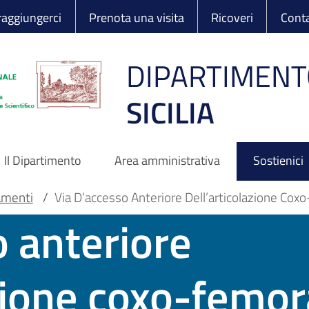
 Ortopedico Rizzo
aggiungerci
Prenota una visita
Ricoveri
Conta
DIPARTIMENT
SICILIA
Il Dipartimento
Area amministrativa
Sostienici
amenti
/
Via D’accesso Anteriore Dell’articolazione Cox
o anteriore
azione coxo-femor