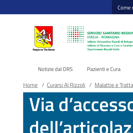
Sito Web Istituto
Salta
Come r
al
contenuto
principale
Notizie dal DRS
Pazienti e Cura
Navigazione
Briciole
Main container
Home
/
Curarsi Al Rizzoli
/
Malattie e Tratt
Via d’access
principale
di
DRS
pane
dell’articol