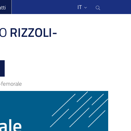
li
Cerca nel s
IT
tti
O
RIZZOLI-
o-femorale
ale