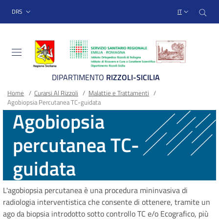
Sito Web Istituto Ortopedico
Salta
Cer
menu top-bar
DRS
IT
al
contenuto
principale
DIPARTIMENTO
RIZZOLI-SICILIA
Briciole
Main container
Home
/
Curarsi Al Rizzoli
/
Malattie e Trattamenti
/
Agobiopsia Percutanea TC-guidata
di
Agobiopsia
pane
percutanea TC-
guidata
L'agobiopsia percutanea è una procedura mininvasiva di
radiologia interventistica che consente di ottenere, tramite un
ago da biopsia introdotto sotto controllo TC e/o Ecografico, più