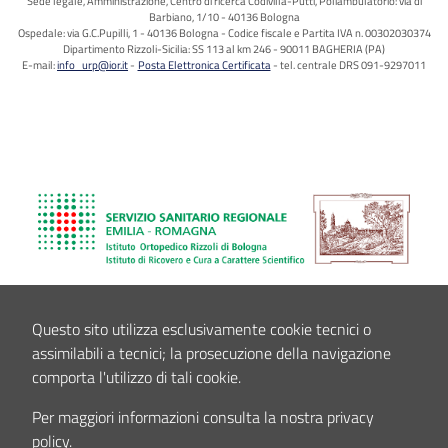
Sede legale, Amministrazione, Centro di ricerca Codivilla-Putti, Poliambulatorio: via di
Barbiano, 1/10 - 40136 Bologna
Ospedale: via G.C.Pupilli, 1 - 40136 Bologna - Codice fiscale e Partita IVA n. 00302030374
Dipartimento Rizzoli-Sicilia: SS 113 al km 246 - 90011 BAGHERIA (PA)
E-mail:
info_urp@ior.it
Posta Elettronica Certificata
tel. centrale DRS 091-9297011
Questo sito utilizza esclusivamente cookie tecnici o
assimilabili a tecnici; la prosecuzione della navigazione
comporta l'utilizzo di tali cookie.
Per maggiori informazioni consulta la nostra privacy
policy.