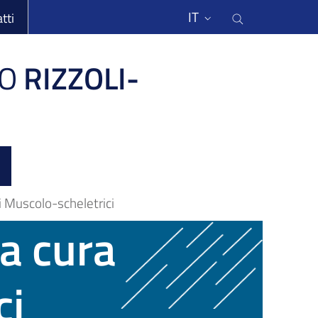
li
Cerca nel s
IT
tti
O
RIZZOLI-
i Muscolo-scheletrici
a cura
ci