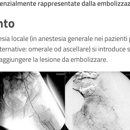
enzialmente rappresentate dalla embolizzazio
nto
ia locale (in anestesia generale nei pazienti p
lternative: omerale od ascellare) si introduce 
 raggiungere la lesione da embolizzare.