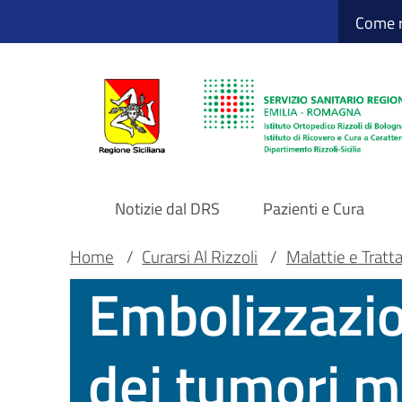
Sito Web Istituto
Salta
Come r
al
contenuto
principale
Notizie dal DRS
Pazienti e Cura
Navigazione
Briciole
Main container
Home
/
Curarsi Al Rizzoli
/
Malattie e Tratt
Embolizzazio
principale
di
DRS
pane
dei tumori m