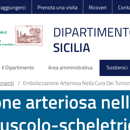
 Ortopedico Rizzo
aggiungerci
Prenota una visita
Ricoveri
Conta
DIPARTIMENT
SICILIA
Il Dipartimento
Area amministrativa
Sostienici
amenti
/
Embolizzazione Arteriosa Nella Cura Dei Tumor
ne arteriosa nell
uscolo-scheletri