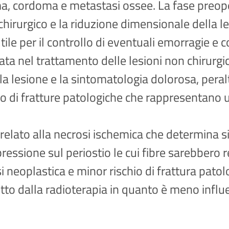
, cordoma e metastasi ossee. La fase preop
irurgico e la riduzione dimensionale della le
le per il controllo di eventuali emorragie e co
ata nel trattamento delle lesioni non chirurg
la lesione e la sintomatologia dolorosa, peraltr
hio di fratture patologiche che rappresentano
rrelato alla necrosi ischemica che determina s
sione sul periostio le cui fibre sarebbero re
 neoplastica e minor rischio di frattura patolog
otto dalla radioterapia in quanto è meno infl