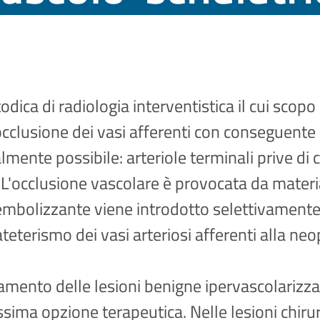
dica di radiologia interventistica il cui scop
clusione dei vasi afferenti con conseguente n
lmente possibile: arteriole terminali prive di 
. L'occlusione vascolare è provocata da materi
e embolizzante viene introdotto selettivamen
ateterismo dei vasi arteriosi afferenti alla neo
ttamento delle lesioni benigne ipervascolarizz
ima opzione terapeutica. Nelle lesioni chirurg