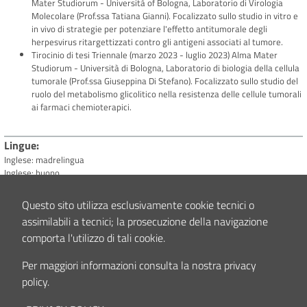
Mater Studiorum - Università of Bologna, Laboratorio di Virologia
Molecolare (Prof.ssa Tatiana Gianni). Focalizzato sullo studio in vitro e
in vivo di strategie per potenziare l'effetto antitumorale degli
herpesvirus ritargettizzati contro gli antigeni associati al tumore.
Tirocinio di tesi Triennale (marzo 2023 - luglio 2023) Alma Mater
Studiorum - Università di Bologna, Laboratorio di biologia della cellula
tumorale (Prof.ssa Giuseppina Di Stefano). Focalizzato sullo studio del
ruolo del metabolismo glicolitico nella resistenza delle cellule tumorali
ai farmaci chemioterapici.
Lingue
Inglese: madrelingua
Inglese: buono
Questo sito utilizza esclusivamente cookie tecnici o
Tecnologie
assimilabili a tecnici; la prosecuzione della navigazione
Utilizzo di GraphPad Prism
comporta l'utilizzo di tali cookie.
Conoscenza della suite Office
Conoscenza degli strumenti di Google Workspace
Per maggiori informazioni consulta la nostra privacy
policy.
Contenuto aggiornato il
18/05/2026 16:12