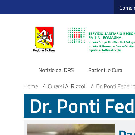
Sito Web Istituto
Salta
Come r
al
contenuto
principale
Notizie dal DRS
Pazienti e Cura
Navigazione
Briciole
Main container
Home
/
Curarsi Al Rizzoli
/
Dr. Ponti Federi
Dr. Ponti Fed
principale
di
DRS
pane
Ra