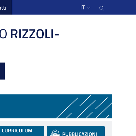
li
Cerca nel s
IT
tti
O
RIZZOLI-
CURRICULUM
PUBBLICAZIONI