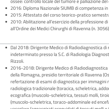
ossee: controllo locale del tumore e palliazione del 
2016: Diploma Nazionale SIUMB di competenza in 
2015: Attestato del corso teorico-pratico semestra
2010: Abilitazione all’esercizio della professione 
all’Ordine dei Medici Chirurghi di Ravenna (n. 3056)
Dal 2018: Dirigente Medico di Radiodiagnostica di 
indeterminato presso la S.C. di Radiologia Diagnosti
Rizzoli.
2016-2018: Dirigente Medico di Radiodiagnostica d
della Romagna, presidio territoriale di Ravenna (O
refertazione di esami di diagnostica per immagini
radiologica tradizionale (toracica, scheletrica, add
ecografica (muscolo-scheletrica, tessuti molli, tiro
(muscolo-scheletrica, toraco-addominale ed encefalo
vascolare (agoaspirati ecoguidati di tessuti molli e 