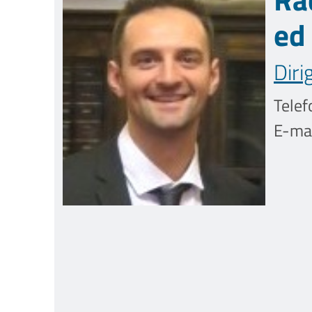
ed 
Diri
Telef
E-mai