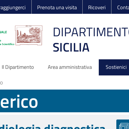
 Ortopedico Rizzo
aggiungerci
Prenota una visita
Ricoveri
Conta
DIPARTIMENT
SICILIA
Il Dipartimento
Area amministrativa
Sostienici
co
erico
diologia diagnostica