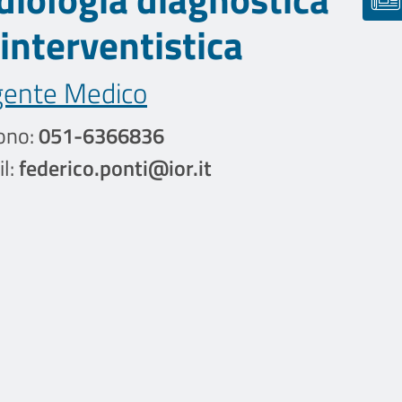
interventistica
gente Medico
ono:
051-6366836
l:
federico.ponti@ior.it