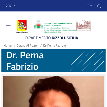
Sito Web Istituto Ortopedico
Salta
Cer
menu top-bar
DRS
IT
al
contenuto
principale
DIPARTIMENTO
RIZZOLI-SICILIA
Briciole
Main container
Home
/
Curarsi Al Rizzoli
/
Dr. Perna Fabrizio
Dr. Perna
di
Fabrizio
pane