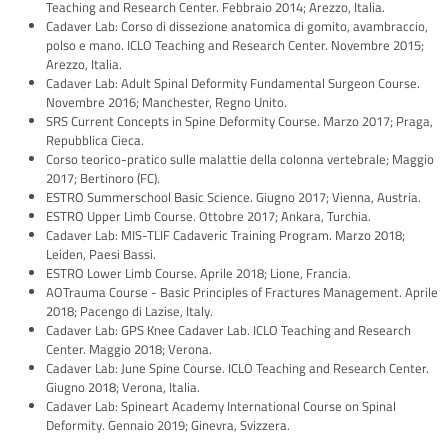
Teaching and Research Center. Febbraio 2014; Arezzo, Italia.
Cadaver Lab: Corso di dissezione anatomica di gomito, avambraccio,
polso e mano. ICLO Teaching and Research Center. Novembre 2015;
Arezzo, Italia.
Cadaver Lab: Adult Spinal Deformity Fundamental Surgeon Course.
Novembre 2016; Manchester, Regno Unito.
SRS Current Concepts in Spine Deformity Course. Marzo 2017; Praga,
Repubblica Cieca.
Corso teorico-pratico sulle malattie della colonna vertebrale; Maggio
2017; Bertinoro (FC).
ESTRO Summerschool Basic Science. Giugno 2017; Vienna, Austria.
ESTRO Upper Limb Course. Ottobre 2017; Ankara, Turchia.
Cadaver Lab: MIS-TLIF Cadaveric Training Program. Marzo 2018;
Leiden, Paesi Bassi.
ESTRO Lower Limb Course. Aprile 2018; Lione, Francia.
AOTrauma Course - Basic Principles of Fractures Management. Aprile
2018; Pacengo di Lazise, Italy.
Cadaver Lab: GPS Knee Cadaver Lab. ICLO Teaching and Research
Center. Maggio 2018; Verona.
Cadaver Lab: June Spine Course. ICLO Teaching and Research Center.
Giugno 2018; Verona, Italia.
Cadaver Lab: Spineart Academy International Course on Spinal
Deformity. Gennaio 2019; Ginevra, Svizzera.