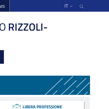
li
Cerca nel s
IT
tti
O
RIZZOLI-
LIBERA PROFESSIONE