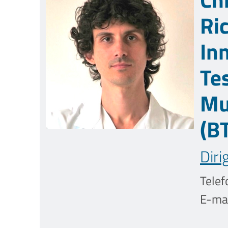
Ri
In
Te
Mu
(B
Diri
Telef
E-mai