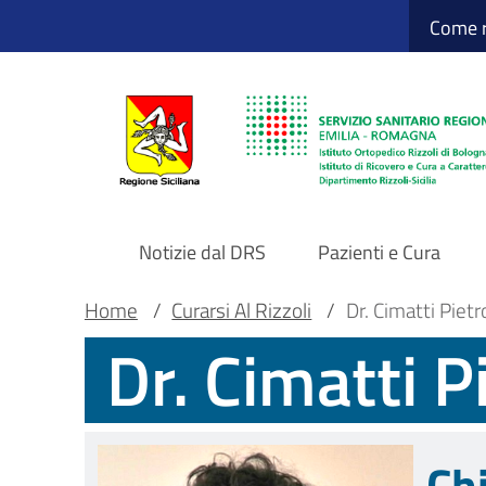
Sito Web Istituto
Salta
Come r
al
contenuto
principale
Notizie dal DRS
Pazienti e Cura
Navigazione
Briciole
Main container
Home
/
Curarsi Al Rizzoli
/
Dr. Cimatti Pietr
Dr. Cimatti P
principale
di
DRS
pane
Ch