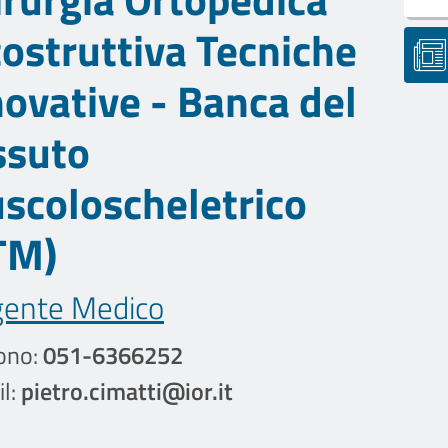
costruttiva Tecniche
novative - Banca del
ssuto
scoloscheletrico
TM)
gente Medico
ono:
051-6366252
l:
pietro.cimatti@ior.it