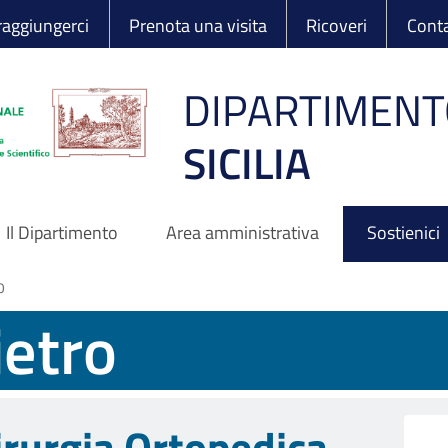
 Ortopedico Rizzo
aggiungerci
Prenota una visita
Ricoveri
Conta
DIPARTIMENT
SICILIA
Il Dipartimento
Area amministrativa
Sostienici
o
ietro
irurgia Ortopedica