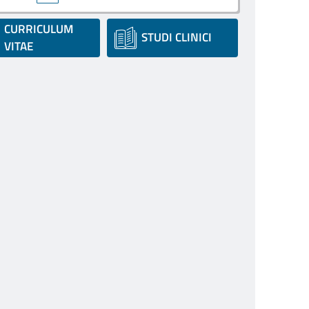
CURRICULUM
STUDI CLINICI
VITAE