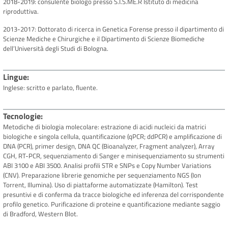
2018-2019: consulente biologo presso S.I.S.ME.R Istituto di medicina
riproduttiva.
2013-2017: Dottorato di ricerca in Genetica Forense presso il dipartimento di
Scienze Mediche e Chirurgiche e il Dipartimento di Scienze Biomediche
dell’Università degli Studi di Bologna.
Lingue
Inglese: scritto e parlato, fluente.
Tecnologie
Metodiche di biologia molecolare: estrazione di acidi nucleici da matrici
biologiche e singola cellula, quantificazione (qPCR; ddPCR) e amplificazione di
DNA (PCR), primer design, DNA QC (Bioanalyzer, Fragment analyzer), Array
CGH, RT-PCR, sequenziamento di Sanger e minisequenziamento su strumenti
ABI 3100 e ABI 3500. Analisi profili STR e SNPs e Copy Number Variations
(CNV). Preparazione librerie genomiche per sequenziamento NGS (Ion
Torrent, Illumina). Uso di piattaforme automatizzate (Hamilton). Test
presuntivi e di conferma da tracce biologiche ed inferenza del corrispondente
profilo genetico. Purificazione di proteine e quantificazione mediante saggio
di Bradford, Western Blot.