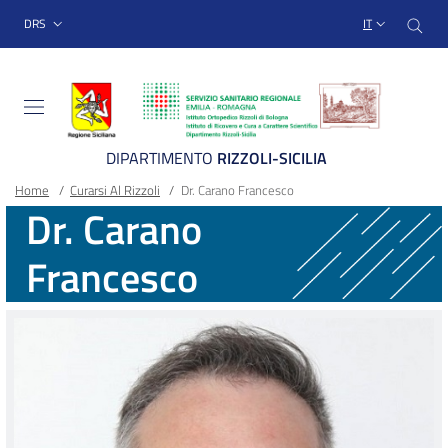
Sito Web Istituto Ortopedico
Salta
Cer
menu top-bar
DRS
IT
al
contenuto
principale
DIPARTIMENTO
RIZZOLI-SICILIA
Briciole
Main container
Home
/
Curarsi Al Rizzoli
/
Dr. Carano Francesco
Dr. Carano
di
Francesco
pane