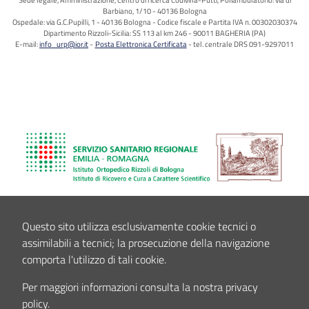
Barbiano, 1/10 - 40136 Bologna
Ospedale: via G.C.Pupilli, 1 - 40136 Bologna - Codice fiscale e Partita IVA n. 00302030374
Dipartimento Rizzoli-Sicilia: SS 113 al km 246 - 90011 BAGHERIA (PA)
E-mail:
info_urp@ior.it
Posta Elettronica Certificata
tel. centrale DRS 091-9297011
Questo sito utilizza esclusivamente cookie tecnici o
assimilabili a tecnici; la prosecuzione della navigazione
comporta l'utilizzo di tali cookie.
Per maggiori informazioni consulta la nostra privacy
policy.