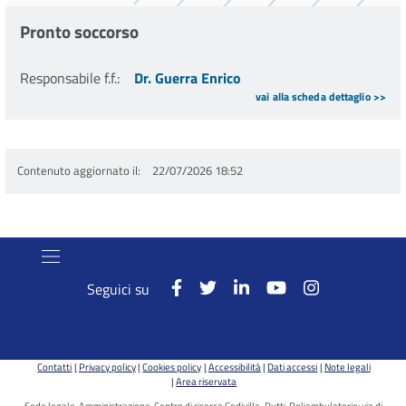
Pronto soccorso
Responsabile f.f.
:
Dr. Guerra Enrico
vai alla scheda dettaglio >>
Contenuto aggiornato il
22/07/2026 18:52
Seguici su
Contatti
Privacy policy
Cookies policy
Accessibilità
Dati accessi
Note legali
Area riservata
Sede legale, Amministrazione, Centro di ricerca Codivilla-Putti, Poliambulatorio: via di