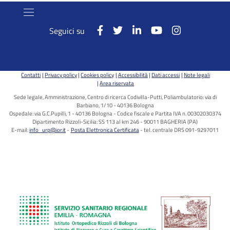
Seguici su
Contatti
Privacy policy
Cookies policy
Accessibilità
Dati accessi
Note legali
Area riservata
Sede legale, Amministrazione, Centro di ricerca Codivilla-Putti, Poliambulatorio: via di
Barbiano, 1/10 - 40136 Bologna
Ospedale: via G.C.Pupilli, 1 - 40136 Bologna - Codice fiscale e Partita IVA n. 00302030374
Dipartimento Rizzoli-Sicilia: SS 113 al km 246 - 90011 BAGHERIA (PA)
E-mail:
info_urp@ior.it
Posta Elettronica Certificata
tel. centrale DRS 091-9297011