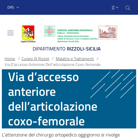
Sito Web Istituto Ortopedico
Salta
Cer
menu top-bar
DRS
IT
al
contenuto
principale
DIPARTIMENTO
RIZZOLI-SICILIA
Briciole
Main container
Home
/
Curarsi Al Rizzoli
/
Malattie e Trattamenti
/
Via D’accesso Anteriore Dell’articolazione Coxo-femorale
di
Via d’accesso
pane
anteriore
dell’articolazione
coxo-femorale
L’attenzione del chirurgo ortopedico oggigiorno si rivolge