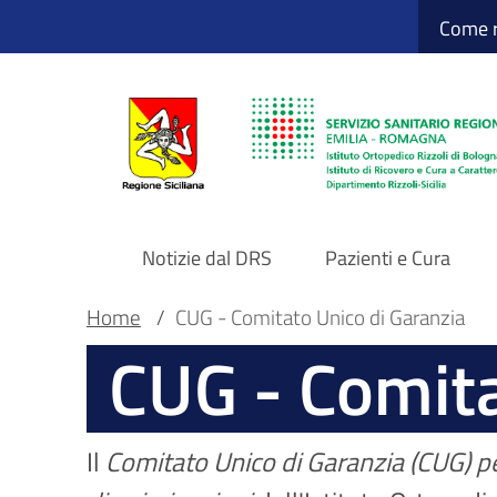
Sito Web Istituto
Salta
Come r
al
contenuto
principale
Notizie dal DRS
Pazienti e Cura
Navigazione
Briciole
Main container
Home
/
CUG - Comitato Unico di Garanzia
CUG - Comita
principale
di
DRS
pane
Il
Comitato Unico di Garanzia (CUG) per