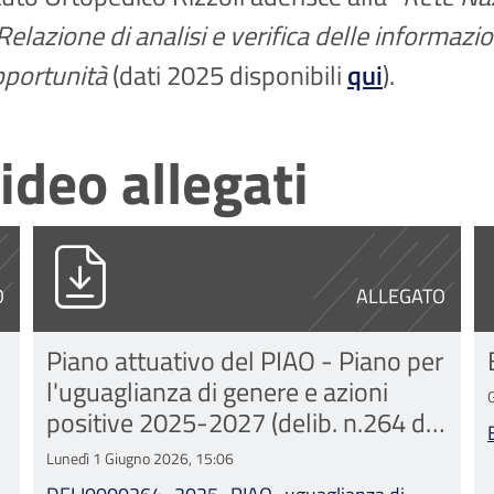
Relazione di analisi e verifica delle informazio
opportunità
(dati 2025 disponibili
qui
).
ideo allegati
df
DELI0000264_2025_PIAO_uguaglianza di
B
O
ALLEGATO
Piano attuativo del PIAO - Piano per
l'uguaglianza di genere e azioni
positive 2025-2027 (delib. n.264 del
31/10/2025)
Lunedì 1 Giugno 2026, 15:06