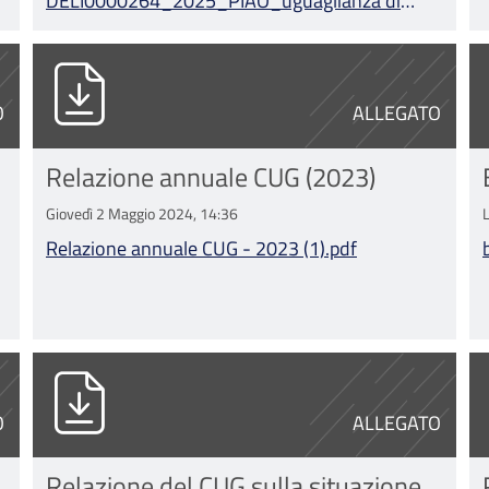
DELI0000264_2025_PIAO_uguaglianza di
genere A.pdf
df
Relazione annuale CUG - 2023 (1).pdf
b
O
ALLEGATO
Relazione annuale CUG (2023)
Giovedì 2 Maggio 2024, 14:36
Relazione annuale CUG - 2023 (1).pdf
a di genere e azioni positive 2023-2025.p
Relazione CUG IOR_2022_02.pdf
D
O
ALLEGATO
Relazione del CUG sulla situazione