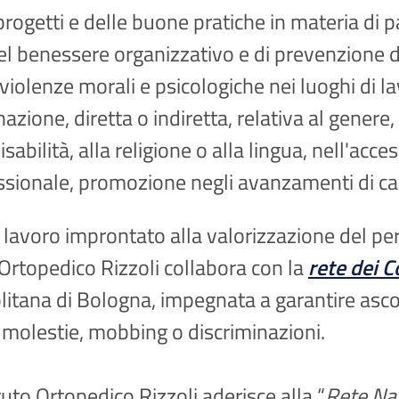
i progetti e delle buone pratiche in materia di 
del benessere organizzativo e di prevenzione d
le violenze morali e psicologiche nei luoghi di
azione, diretta o indiretta, relativa al genere,
 disabilità, alla religione o alla lingua, nell'ac
ssionale, promozione negli avanzamenti di carr
lavoro improntato alla valorizzazione del pers
to Ortopedico Rizzoli collabora con la
rete dei C
litana di Bologna, impegnata a garantire asc
i molestie, mobbing o discriminazioni.
tuto Ortopedico Rizzoli aderisce alla “
Rete Naz