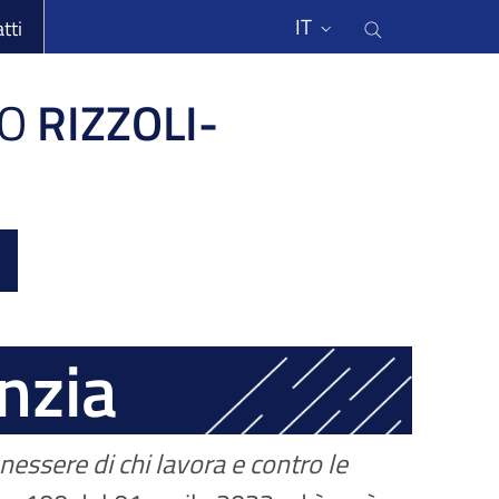
li
Cerca nel s
IT
tti
O
RIZZOLI-
nzia
nessere di chi lavora e contro le