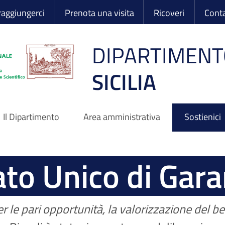
 Ortopedico Rizzo
aggiungerci
Prenota una visita
Ricoveri
Conta
DIPARTIMENT
SICILIA
Il Dipartimento
Area amministrativa
Sostienici
to Unico di Gara
 le pari opportunità, la valorizzazione del be