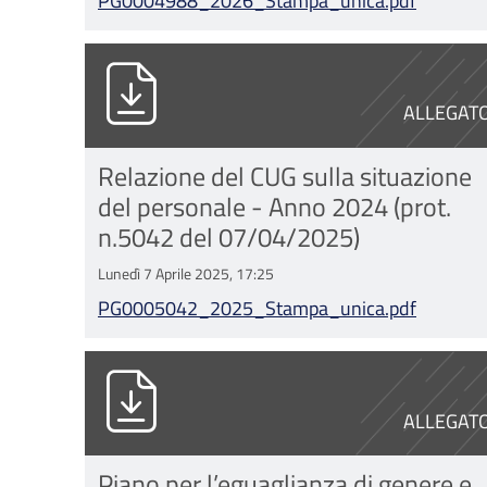
PG0004988_2026_Stampa_unica.pdf
PG0005042_2025_Stampa_unica.p
ALLEGAT
Relazione del CUG sulla situazione
del personale - Anno 2024 (prot.
n.5042 del 07/04/2025)
Lunedì 7 Aprile 2025, 17:25
PG0005042_2025_Stampa_unica.pdf
DELI0000314_2023_Piano eguaglianz
ALLEGAT
Piano per l’eguaglianza di genere e