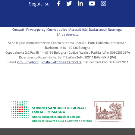
Seguici su
Contatti
Privacy policy
Cookies policy
Accessibilità
Dati accessi
Note legali
Area riservata
Sede legale, Amministrazione, Centro di ricerca Codivilla-Putti, Poliambulatorio: via di
Barbiano, 1/10 - 40136 Bologna
Ospedale: via G.C.Pupilli, 1 - 40136 Bologna - Codice fiscale e Partita IVA n. 00302030374
Dipartimento Rizzoli-Sicilia: SS 113 al km 246 - 90011 BAGHERIA (PA)
E-mail:
info_urp@ior.it
Posta Elettronica Certificata
tel. centrale DRS 091-9297011