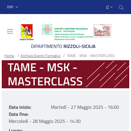
Sito Web Istituto Ortopedico
Salta
Cer
menu top-bar
DRS
IT
al
contenuto
principale
DIPARTIMENTO
RIZZOLI-SICILIA
Briciole
Main container
Home
/
Archivio Eventi Formativi
/
TAME - MSK - MASTERCLASS
TAME - MSK -
di
MASTERCLASS
pane
Data inizio
Martedì - 27 Maggio 2025 - 16:00
Data fine
Mercoledì - 28 Maggio 2025 - 14:30
Luogo