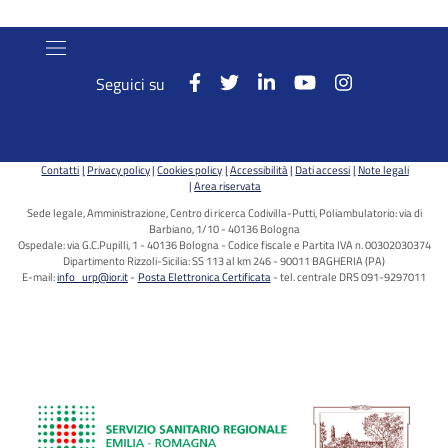
Seguici su
Contatti
Privacy policy
Cookies policy
Accessibilità
Dati accessi
Note legali
Area riservata
Sede legale, Amministrazione, Centro di ricerca Codivilla-Putti, Poliambulatorio: via di
Barbiano, 1/10 - 40136 Bologna
Ospedale: via G.C.Pupilli, 1 - 40136 Bologna - Codice fiscale e Partita IVA n. 00302030374
Dipartimento Rizzoli-Sicilia: SS 113 al km 246 - 90011 BAGHERIA (PA)
E-mail:
info_urp@ior.it
Posta Elettronica Certificata
tel. centrale DRS 091-9297011