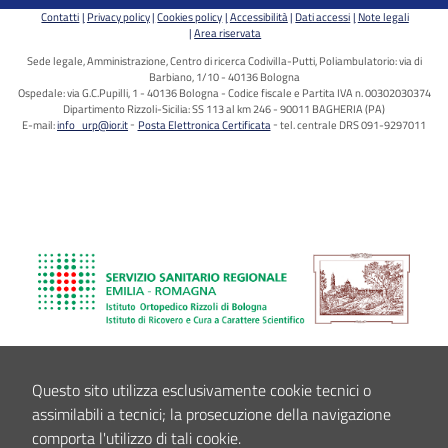
Contatti
Privacy policy
Cookies policy
Accessibilità
Dati accessi
Note legali
Area riservata
Sede legale, Amministrazione, Centro di ricerca Codivilla-Putti, Poliambulatorio: via di
Barbiano, 1/10 - 40136 Bologna
Ospedale: via G.C.Pupilli, 1 - 40136 Bologna - Codice fiscale e Partita IVA n. 00302030374
Dipartimento Rizzoli-Sicilia: SS 113 al km 246 - 90011 BAGHERIA (PA)
E-mail:
info_urp@ior.it
Posta Elettronica Certificata
tel. centrale DRS 091-9297011
Questo sito utilizza esclusivamente cookie tecnici o
assimilabili a tecnici; la prosecuzione della navigazione
comporta l'utilizzo di tali cookie.