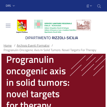
Sito Web Istituto Ortopedico
Salta
Cer
menu top-bar
DRS
IT
al
contenuto
principale
DIPARTIMENTO
RIZZOLI-SICILIA
Briciole
Main container
Home
/
Archivio Eventi Formativi
/
Progranulin Oncogenic Axis In Solid Tumors: Novel Targets For Therapy
di
Progranulin
pane
oncogenic axis
in solid tumors:
novel targets
for therapy