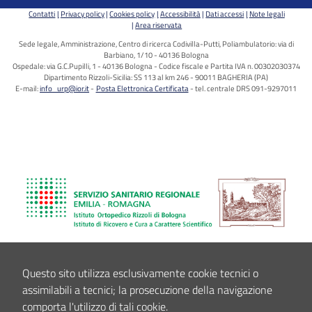
Contatti
Privacy policy
Cookies policy
Accessibilità
Dati accessi
Note legali
Area riservata
Sede legale, Amministrazione, Centro di ricerca Codivilla-Putti, Poliambulatorio: via di
Barbiano, 1/10 - 40136 Bologna
Ospedale: via G.C.Pupilli, 1 - 40136 Bologna - Codice fiscale e Partita IVA n. 00302030374
Dipartimento Rizzoli-Sicilia: SS 113 al km 246 - 90011 BAGHERIA (PA)
E-mail:
info_urp@ior.it
Posta Elettronica Certificata
tel. centrale DRS 091-9297011
Questo sito utilizza esclusivamente cookie tecnici o
assimilabili a tecnici; la prosecuzione della navigazione
comporta l'utilizzo di tali cookie.