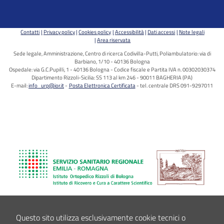
Contatti
Privacy policy
Cookies policy
Accessibilità
Dati accessi
Note legali
Area riservata
Sede legale, Amministrazione, Centro di ricerca Codivilla-Putti, Poliambulatorio: via di
Barbiano, 1/10 - 40136 Bologna
Ospedale: via G.C.Pupilli, 1 - 40136 Bologna - Codice fiscale e Partita IVA n. 00302030374
Dipartimento Rizzoli-Sicilia: SS 113 al km 246 - 90011 BAGHERIA (PA)
E-mail:
info_urp@ior.it
Posta Elettronica Certificata
tel. centrale DRS 091-9297011
Questo sito utilizza esclusivamente cookie tecnici o