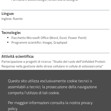
Lingue
Inglese: fluente
Tecnologie
Pacchetto Microsoft Office (Word, Excel, Power Point)
Programmi scientifici: Imagej, Graphpad
Attività scientifica
Partecipazione a progetti di ricerca: "Studio del ruolo dell'Unfolded Protein
Response nella gestione dello stress cellulare in cellule di osteosarcoma"
Interessi clinici e/o scientifici
Questo sito utilizza esclusivamente cookie tecnici o
Biologia cellulare e molecolare, oncologia
assimilabili a tecnici; la prosecuzione della navigazione
comporta l'utilizzo di tali cookie.
Contenuto aggiornato il
01/06/2026 14:16
Per maggiori informazioni consulta la nostra privacy
policy.