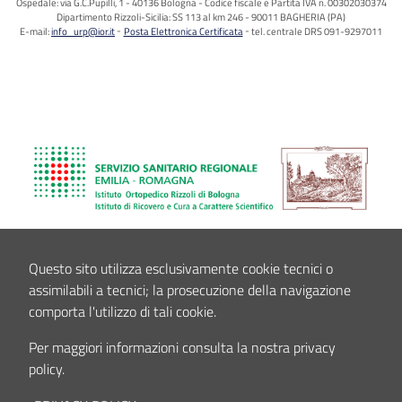
Ospedale: via G.C.Pupilli, 1 - 40136 Bologna - Codice fiscale e Partita IVA n. 00302030374
Dipartimento Rizzoli-Sicilia: SS 113 al km 246 - 90011 BAGHERIA (PA)
E-mail:
info_urp@ior.it
Posta Elettronica Certificata
tel. centrale DRS 091-9297011
Questo sito utilizza esclusivamente cookie tecnici o
assimilabili a tecnici; la prosecuzione della navigazione
comporta l'utilizzo di tali cookie.
Per maggiori informazioni consulta la nostra privacy
policy.