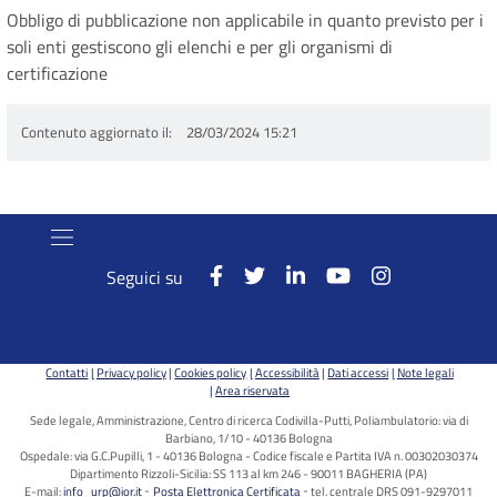
Obbligo di pubblicazione non applicabile in quanto previsto per i
soli enti gestiscono gli elenchi e per gli organismi di
certificazione
Contenuto aggiornato il
28/03/2024 15:21
Seguici su
Contatti
Privacy policy
Cookies policy
Accessibilità
Dati accessi
Note legali
Area riservata
Sede legale, Amministrazione, Centro di ricerca Codivilla-Putti, Poliambulatorio: via di
Barbiano, 1/10 - 40136 Bologna
Ospedale: via G.C.Pupilli, 1 - 40136 Bologna - Codice fiscale e Partita IVA n. 00302030374
Dipartimento Rizzoli-Sicilia: SS 113 al km 246 - 90011 BAGHERIA (PA)
E-mail:
info_urp@ior.it
Posta Elettronica Certificata
tel. centrale DRS 091-9297011