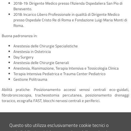
2018-19: Dirigente Medico presso l'Azienda Ospedaliera San Pio di
Benevento.
2018: Incarico Libero Professionale in qualità di Dirigente Medico
presso Ospedale Cristo Re di Roma e Fondazione Luigi Maria Monti di
Roma.
Buona padronanza in:
Anestesia delle Chirurgie Specialistiche
Anestesia in Ostetricia
Day Surgery
Anestesia delle Chirurgie Generali
Anestesia, Rianimazione, Terapia Intensiva e Tossicologia Clinica
Terapia Intensiva Pediatrica e Trauma Center Pediatrico
Gestione Politrauma
Abilità pratiche: Posizionamento accessi venosi centrali eco-guidati,
fibrobroncoscopia, tracheostomia percutanea, posizionamento drenaggi
toracico, ecografia FAST, blocchi nervosi centrali e periferici.
Lingue
Madrelingua italiana.
Questo sito utilizza esclusivamente cookie tecnici o
Inglese: ascolto buono, lettura eccellente, interazione orale buona.