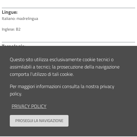
Lingue
Italiano: madrelingua
Inglese: B2
Tecnologie
Microsoft Word; Microsoft Excel; Microsoft Office; Outlook; Social Media;
Zoom; Microsoft Powerpoint;
Questo sito utilizza esclusivamente cookie tecnici o
Organizational and planning skills: Google Drive.
assimilabili a tecnici; la prosecuzione della navigazione
comporta l'utilizzo di tali cookie.
Contenuto aggiornato il
21/04/2026 14:52
Per maggiori informazioni consulta la nostra privacy
policy.
PRIVACY POLICY
PROSEGUI LA NAVIGAZIONE
Seguici su
Back to