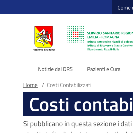
Sito Web Istituto
Salta
Come r
al
contenuto
principale
Notizie dal DRS
Pazienti e Cura
Navigazione
Briciole
Main container
Home
/
Costi Contabilizzati
Costi contabi
principale
di
DRS
pane
Si pubblicano in questa sezione i dati r