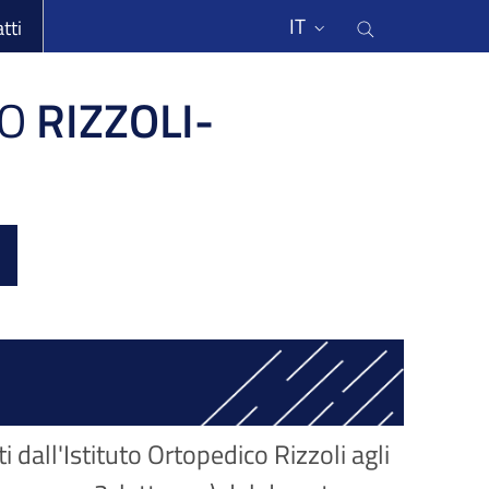
li
Cerca nel s
IT
tti
O
RIZZOLI-
ti dall'Istituto Ortopedico Rizzoli agli