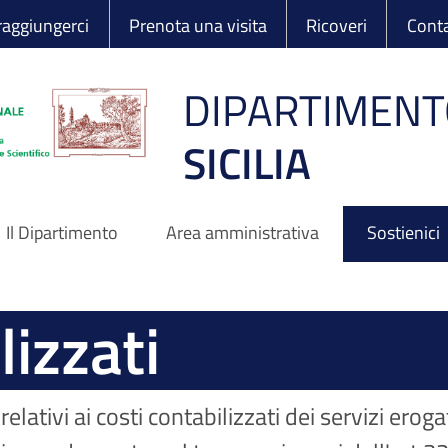
 Ortopedico Rizzo
aggiungerci
Prenota una visita
Ricoveri
Conta
DIPARTIMENT
SICILIA
Il Dipartimento
Area amministrativa
Sostienici
lizzati
elativi ai costi contabilizzati dei servizi eroga