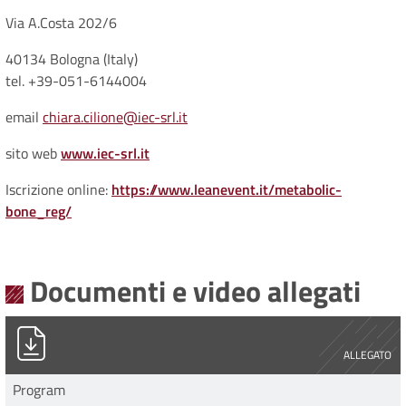
Via A.Costa 202/6
40134 Bologna (Italy)
tel. +39-051-6144004
email
chiara.cilione@iec-srl.it
sito web
www.iec-srl.it
Iscrizione online:
https://www.leanevent.it/metabolic-
bone_reg/
Documenti e video allegati
PROGRAMME ESSR COURSE 17-18 OCTOBER 2024.pdf
ALLEGATO
Program