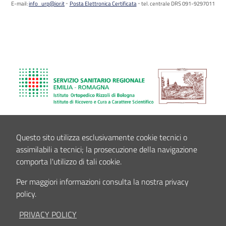
E-mail:
info_urp@ior.it
Posta Elettronica Certificata
tel. centrale DRS 091-9297011
Questo sito utilizza esclusivamente cookie tecnici o
assimilabili a tecnici; la prosecuzione della navigazione
comporta l'utilizzo di tali cookie.
Per maggiori informazioni consulta la nostra privacy
policy.
PRIVACY POLICY