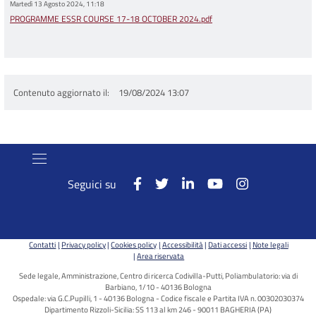
Martedì 13 Agosto 2024, 11:18
PROGRAMME ESSR COURSE 17-18 OCTOBER 2024.pdf
Contenuto aggiornato il
19/08/2024 13:07
Seguici su
Contatti
Privacy policy
Cookies policy
Accessibilità
Dati accessi
Note legali
Area riservata
Sede legale, Amministrazione, Centro di ricerca Codivilla-Putti, Poliambulatorio: via di
Barbiano, 1/10 - 40136 Bologna
Ospedale: via G.C.Pupilli, 1 - 40136 Bologna - Codice fiscale e Partita IVA n. 00302030374
Dipartimento Rizzoli-Sicilia: SS 113 al km 246 - 90011 BAGHERIA (PA)