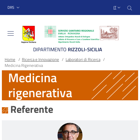
Sito Web Istituto Ortopedico
Salta
Cer
menu top-bar
DRS
IT
al
contenuto
principale
DIPARTIMENTO
RIZZOLI-SICILIA
Briciole
Main container
Home
/
Ricerca e Innovazione
/
Laboratori di Ricerca
/
Medicina Rigenerativa
di
Medicina
pane
rigenerativa
Referente