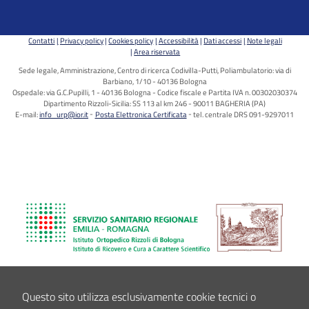
Contatti
Privacy policy
Cookies policy
Accessibilità
Dati accessi
Note legali
Area riservata
Sede legale, Amministrazione, Centro di ricerca Codivilla-Putti, Poliambulatorio: via di
Barbiano, 1/10 - 40136 Bologna
Ospedale: via G.C.Pupilli, 1 - 40136 Bologna - Codice fiscale e Partita IVA n. 00302030374
Dipartimento Rizzoli-Sicilia: SS 113 al km 246 - 90011 BAGHERIA (PA)
E-mail:
info_urp@ior.it
Posta Elettronica Certificata
tel. centrale DRS 091-9297011
Questo sito utilizza esclusivamente cookie tecnici o