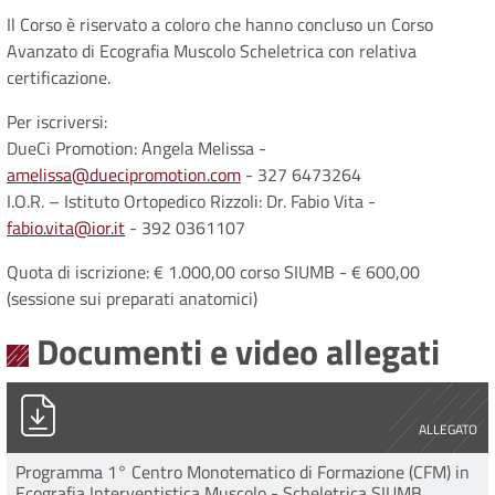
Il Corso è riservato a coloro che hanno concluso un Corso
Avanzato di Ecografia Muscolo Scheletrica con relativa
certificazione.
Per iscriversi:
DueCi Promotion: Angela Melissa -
amelissa@duecipromotion.com
- 327 6473264
I.O.R. – Istituto Ortopedico Rizzoli: Dr. Fabio Vita -
fabio.vita@ior.it
- 392 0361107
Quota di iscrizione: € 1.000,00 corso SIUMB - € 600,00
(sessione sui preparati anatomici)
Documenti e video allegati
CORSO ECOGRAFICA INTERVENTISTICA MS 11_13dic2024.pdf
ALLEGATO
Programma 1° Centro Monotematico di Formazione (CFM) in
Ecografia Interventistica Muscolo - Scheletrica SIUMB