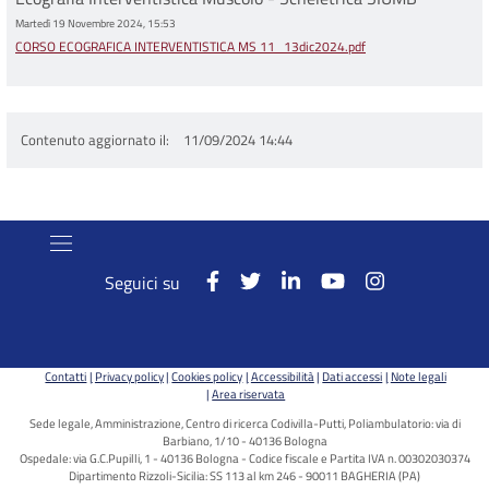
Martedì 19 Novembre 2024, 15:53
CORSO ECOGRAFICA INTERVENTISTICA MS 11_13dic2024.pdf
Contenuto aggiornato il
11/09/2024 14:44
Seguici su
Contatti
Privacy policy
Cookies policy
Accessibilità
Dati accessi
Note legali
Area riservata
Sede legale, Amministrazione, Centro di ricerca Codivilla-Putti, Poliambulatorio: via di
Barbiano, 1/10 - 40136 Bologna
Ospedale: via G.C.Pupilli, 1 - 40136 Bologna - Codice fiscale e Partita IVA n. 00302030374
Dipartimento Rizzoli-Sicilia: SS 113 al km 246 - 90011 BAGHERIA (PA)