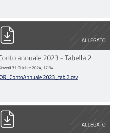
OR_ContoAnnuale 2023_tab.2.csv
ALLEGATO
Conto annuale 2023 - Tabella 2
Giovedì 31 Ottobre 2024, 17:34
IOR_ContoAnnuale 2023_tab.2.csv
odello_2022_J_8632_1_SSNA.pdf
ALLEGATO