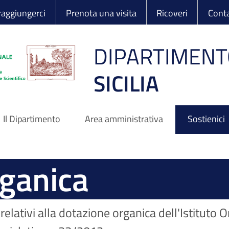
 Ortopedico Rizzo
aggiungerci
Prenota una visita
Ricoveri
Conta
DIPARTIMENT
SICILIA
Il Dipartimento
Area amministrativa
Sostienici
ganica
 relativi alla dotazione organica dell'Istituto