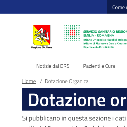
Sito Web Istituto
Salta
Come r
al
contenuto
principale
Notizie dal DRS
Pazienti e Cura
Navigazione
Briciole
Main container
Home
/
Dotazione Organica
Dotazione or
principale
di
DRS
pane
Si pubblicano in questa sezione i dati