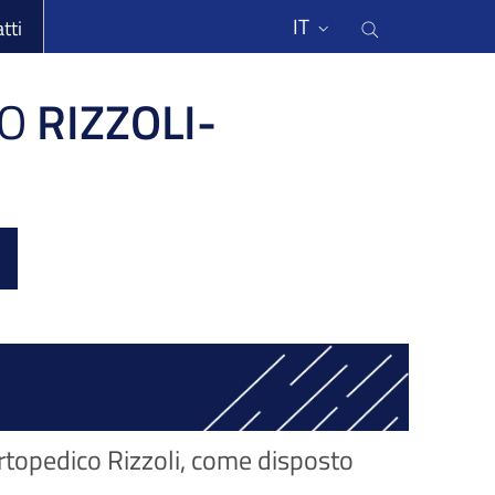
li
Cerca nel s
IT
tti
O
RIZZOLI-
 Ortopedico Rizzoli, come disposto