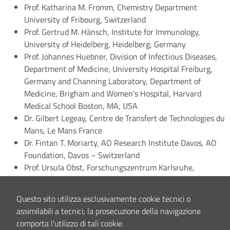
Prof. Katharina M. Fromm, Chemistry Department
University of Fribourg, Switzerland
Prof. Gertrud M. Hänsch, Institute for Immunology,
University of Heidelberg, Heidelberg, Germany
Prof. Johannes Huebner, Division of Infectious Diseases,
Department of Medicine, University Hospital Freiburg,
Germany and Channing Laboratory, Department of
Medicine, Brigham and Women's Hospital, Harvard
Medical School Boston, MA, USA
Dr. Gilbert Legeay, Centre de Transfert de Technologies du
Mans, Le Mans France
Dr. Fintan T. Moriarty, AO Research Institute Davos, AO
Foundation, Davos – Switzerland
Prof. Ursula Obst, Forschungszentrum Karlsruhe,
Eggenstein-Leopoldshafen, Germany
Dr. Elisabeth Presterl, Division of Infectious Diseases,
Questo sito utilizza esclusivamente cookie tecnici o
Department of Medicine I, Medical University of Vienna,
assimilabili a tecnici; la prosecuzione della navigazione
Vienna, Austria
LEGGI TUTTO
comporta l'utilizzo di tali cookie.
Dr. José Luis del Pozo, Division of Infectious Diseases and