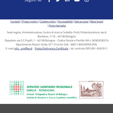
Contatti
Privacy policy
Cookies policy
Accessibilità
Dati accessi
Note legali
Area riservata
Sede legale, Amministrazione, Centro di ricerca Codivilla-Putti, Poliambulatorio: via di
Barbiano, 1/10 - 40136 Bologna
Ospedale: via G.C.Pupilli, 1 - 40136 Bologna - Codice fiscale e Partita IVA n. 00302030374
Dipartimento Rizzoli-Sicilia: SS 113 al km 246 - 90011 BAGHERIA (PA)
E-mail:
info_urp@ior.it
Posta Elettronica Certificata
tel. centrale DRS 091-9297011