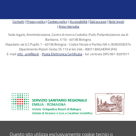
Contatti
Privacy policy
Cookies policy
Accessibilità
Dati accessi
Note legali
Area riservata
Sede legale, Amministrazione, Centro di ricerca Codivilla-Putti, Poliambulatorio: via di
Barbiano, 1/10 - 40136 Bologna
Ospedale: via G.C.Pupilli, 1 - 40136 Bologna - Codice fiscale e Partita IVA n. 00302030374
Dipartimento Rizzoli-Sicilia: SS 113 al km 246 - 90011 BAGHERIA (PA)
E-mail:
info_urp@ior.it
Posta Elettronica Certificata
tel. centrale DRS 091-9297011
Questo sito utilizza esclusivamente cookie tecnici o