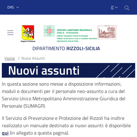
Sito Web Istituto Ortopedico
Salta
Cer
menu top-bar
DRS
IT
al
contenuto
principale
DIPARTIMENTO
RIZZOLI-SICILIA
Briciole
Main container
Home
/
Nuovi Assunti
Nuovi assunti
di
pane
In questa sezione sono messe a disposizione informazioni,
moduli e documenti per il personale neo-assunto a cura del
Servizio Unico Metropolitano Amministrazione Giuridica del
Personale (SUMAGP).
Il Servizio di Prevenzione e Protezione del Rizzoli ha inoltre
realizzato un manuale destinato ai nuovi assunti: è disponibile
qui
(in allegato a questa pagina).