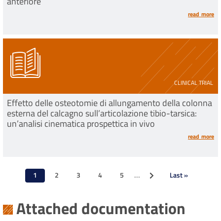
anteriore
read more
CLINICAL TRIAL
Effetto delle osteotomie di allungamento della colonna
esterna del calcagno sull’articolazione tibio-tarsica:
un’analisi cinematica prospettica in vivo
read more
Pagination
…
1
2
3
4
5
Last »
Next page
Current
Page
Page
Page
Page
Last
page
page
Attached documentation