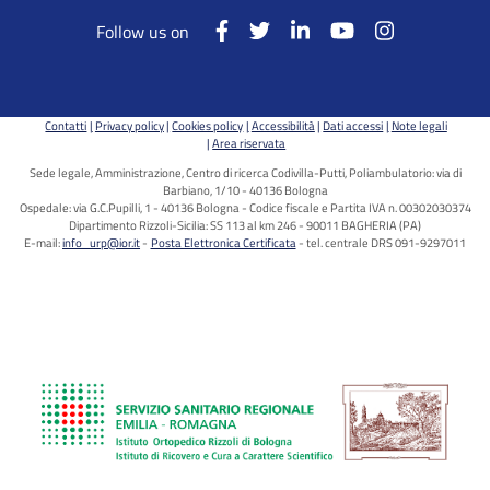
Follow us on
Contatti
Privacy policy
Cookies policy
Accessibilità
Dati accessi
Note legali
Area riservata
Sede legale, Amministrazione, Centro di ricerca Codivilla-Putti, Poliambulatorio: via di
Barbiano, 1/10 - 40136 Bologna
Ospedale: via G.C.Pupilli, 1 - 40136 Bologna - Codice fiscale e Partita IVA n. 00302030374
Dipartimento Rizzoli-Sicilia: SS 113 al km 246 - 90011 BAGHERIA (PA)
E-mail:
info_urp@ior.it
Posta Elettronica Certificata
tel. centrale DRS 091-9297011