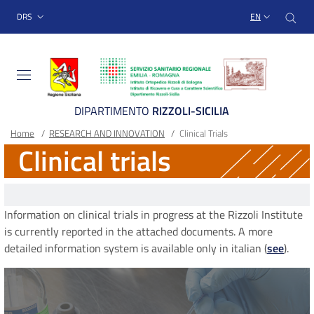
Sito Web Istituto Ortopedico
Skip
Cer
menu top-bar
DRS
EN
to
main
content
DIPARTIMENTO
RIZZOLI-SICILIA
Breadcrumb
Main container
Home
/
RESEARCH AND INNOVATION
/
Clinical Trials
Clinical trials
Information on clinical trials in progress at the Rizzoli Institute
is currently reported in the attached documents. A more
detailed information system is available only in italian (
see
).