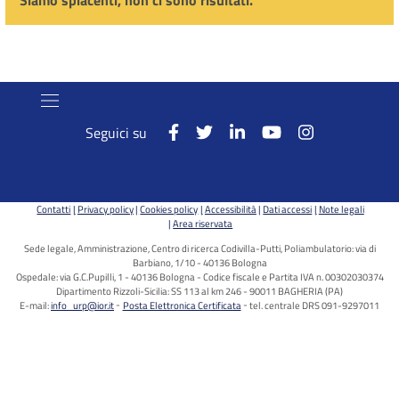
Siamo spiacenti, non ci sono risultati.
Seguici su
Contatti
Privacy policy
Cookies policy
Accessibilità
Dati accessi
Note legali
Area riservata
Sede legale, Amministrazione, Centro di ricerca Codivilla-Putti, Poliambulatorio: via di
Barbiano, 1/10 - 40136 Bologna
Ospedale: via G.C.Pupilli, 1 - 40136 Bologna - Codice fiscale e Partita IVA n. 00302030374
Dipartimento Rizzoli-Sicilia: SS 113 al km 246 - 90011 BAGHERIA (PA)
E-mail:
info_urp@ior.it
Posta Elettronica Certificata
tel. centrale DRS 091-9297011