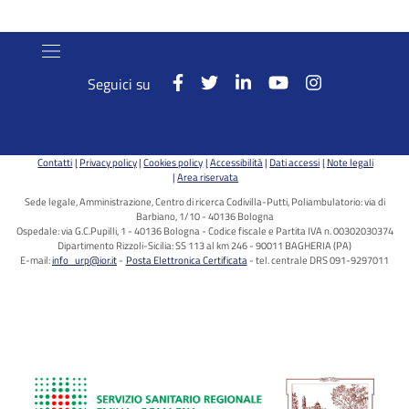
Seguici su
Contatti
Privacy policy
Cookies policy
Accessibilità
Dati accessi
Note legali
Area riservata
Sede legale, Amministrazione, Centro di ricerca Codivilla-Putti, Poliambulatorio: via di
Barbiano, 1/10 - 40136 Bologna
Ospedale: via G.C.Pupilli, 1 - 40136 Bologna - Codice fiscale e Partita IVA n. 00302030374
Dipartimento Rizzoli-Sicilia: SS 113 al km 246 - 90011 BAGHERIA (PA)
E-mail:
info_urp@ior.it
Posta Elettronica Certificata
tel. centrale DRS 091-9297011