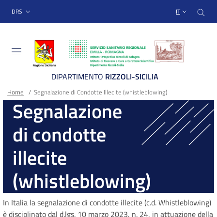
Sito Web Istituto Ortopedico
Salta
Cer
menu top-bar
DRS
IT
al
contenuto
principale
DIPARTIMENTO
RIZZOLI-SICILIA
Briciole
Main container
Home
/
Segnalazione di Condotte Illecite (whistleblowing)
Segnalazione
di
di condotte
pane
illecite
(whistleblowing)
In Italia la segnalazione di condotte illecite (c.d. Whistleblowing)
è disciplinato dal d.lgs. 10 marzo 2023, n. 24, in attuazione della