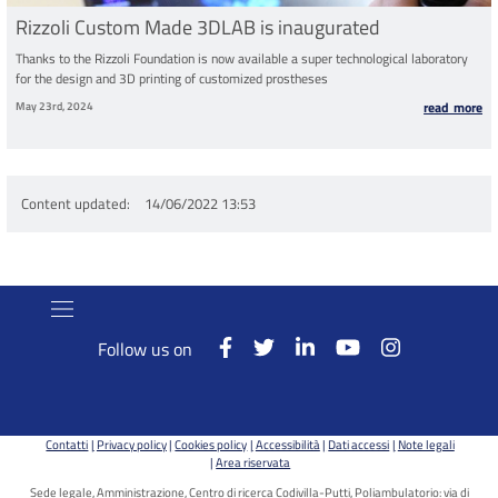
Rizzoli Custom Made 3DLAB is inaugurated
Thanks to the Rizzoli Foundation is now available a super technological laboratory
for the design and 3D printing of customized prostheses
May 23rd, 2024
read more
Content updated
14/06/2022 13:53
Follow us on
Contatti
Privacy policy
Cookies policy
Accessibilità
Dati accessi
Note legali
Area riservata
Sede legale, Amministrazione, Centro di ricerca Codivilla-Putti, Poliambulatorio: via di