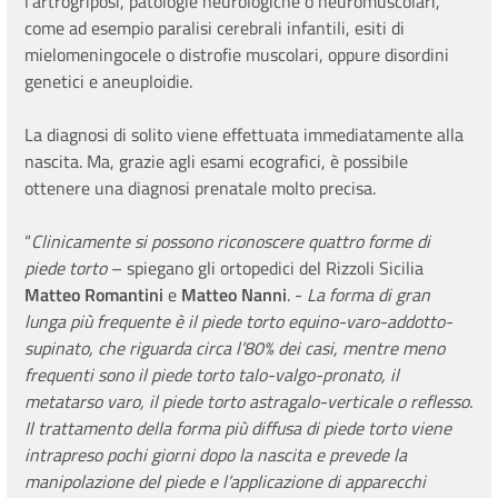
l’artrogriposi, patologie neurologiche o neuromuscolari,
come ad esempio paralisi cerebrali infantili, esiti di
mielomeningocele o distrofie muscolari, oppure disordini
genetici e aneuploidie.
La diagnosi di solito viene effettuata immediatamente alla
nascita. Ma, grazie agli esami ecografici, è possibile
ottenere una diagnosi prenatale molto precisa.
“
Clinicamente si possono riconoscere quattro forme di
piede torto
– spiegano gli ortopedici del Rizzoli Sicilia
Matteo Romantini
e
Matteo Nanni
. -
La forma di gran
lunga più frequente è il piede torto equino-varo-addotto-
supinato, che riguarda circa l’80% dei casi, mentre meno
frequenti sono il piede torto talo-valgo-pronato, il
metatarso varo, il piede torto astragalo-verticale o reflesso.
Il trattamento della forma più diffusa di piede torto viene
intrapreso pochi giorni dopo la nascita e prevede la
manipolazione del piede e l’applicazione di apparecchi