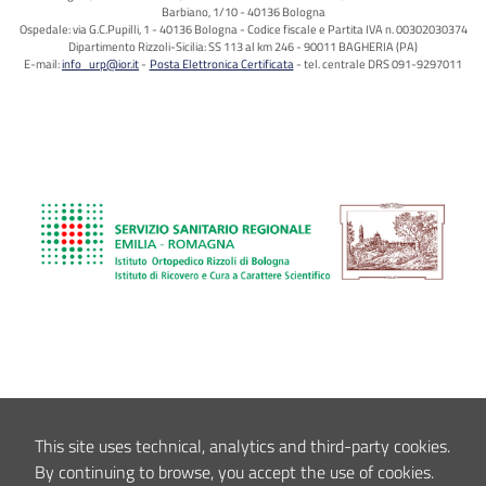
Barbiano, 1/10 - 40136 Bologna
Ospedale: via G.C.Pupilli, 1 - 40136 Bologna - Codice fiscale e Partita IVA n. 00302030374
Dipartimento Rizzoli-Sicilia: SS 113 al km 246 - 90011 BAGHERIA (PA)
E-mail:
info_urp@ior.it
Posta Elettronica Certificata
tel. centrale DRS 091-9297011
This site uses technical, analytics and third-party cookies.
By continuing to browse, you accept the use of cookies.