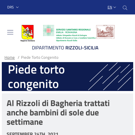
Sito Web Istituto Ortopedico
Skip
Cer
menu top-bar
DRS
EN
to
main
content
DIPARTIMENTO
RIZZOLI-SICILIA
Breadcrumb
Main container
Home
/
Piede Torto Congenito
Piede torto
congenito
Al Rizzoli di Bagheria trattati
anche bambini di sole due
settimane
SEPTEMBER 24TH, 2021