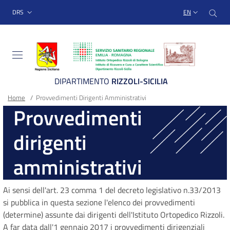
Sito Web Istituto Ortopedico
Skip
Cer
menu top-bar
DRS
EN
to
main
content
DIPARTIMENTO
RIZZOLI-SICILIA
Breadcrumb
Main container
Home
/
Provvedimenti Dirigenti Amministrativi
Provvedimenti
dirigenti
amministrativi
Ai sensi dell'art. 23 comma 1 del decreto legislativo n.33/2013
si pubblica in questa sezione l'elenco dei provvedimenti
(determine) assunte dai dirigenti dell'Istituto Ortopedico Rizzoli.
A far data dall'1 gennaio 2017 i provvedimenti dirigenziali