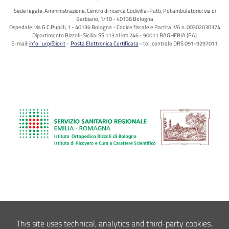
Sede legale, Amministrazione, Centro di ricerca Codivilla-Putti, Poliambulatorio: via di
Barbiano, 1/10 - 40136 Bologna
Ospedale: via G.C.Pupilli, 1 - 40136 Bologna - Codice fiscale e Partita IVA n. 00302030374
Dipartimento Rizzoli-Sicilia: SS 113 al km 246 - 90011 BAGHERIA (PA)
E-mail:
info_urp@ior.it
Posta Elettronica Certificata
tel. centrale DRS 091-9297011
This site uses technical, analytics and third-party cookies.