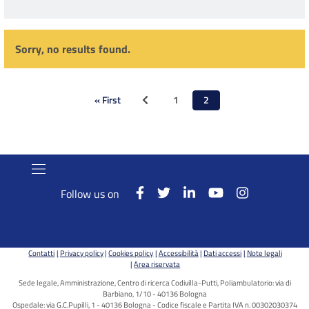
Sorry, no results found.
Pagination
« First
1
2
Previous page
First
Page
Current
page
page
Follow us on
Contatti
Privacy policy
Cookies policy
Accessibilità
Dati accessi
Note legali
Area riservata
Sede legale, Amministrazione, Centro di ricerca Codivilla-Putti, Poliambulatorio: via di
Barbiano, 1/10 - 40136 Bologna
Ospedale: via G.C.Pupilli, 1 - 40136 Bologna - Codice fiscale e Partita IVA n. 00302030374