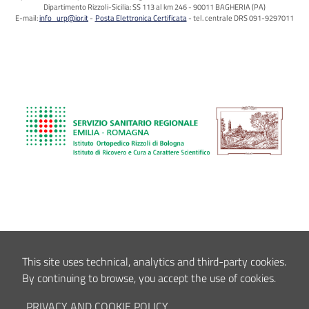
Dipartimento Rizzoli-Sicilia: SS 113 al km 246 - 90011 BAGHERIA (PA)
E-mail:
info_urp@ior.it
Posta Elettronica Certificata
tel. centrale DRS 091-9297011
This site uses technical, analytics and third-party cookies.
By continuing to browse, you accept the use of cookies.
PRIVACY AND COOKIE POLICY